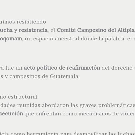
guimos resistiendo
lucha y resistencia
, el
Comité Campesino del Altipl
 Poqomam
, un espacio ancestral donde la palabra, el
ea fue un
acto político de reafirmación
del derecho a 
ios y campesinos de Guatemala.
smo estructural
idades reunidas abordaron las graves problemáticas
rsecución
que enfrentan como mecanismos de violenc
icia como herramienta para desmovilizar las luchas l