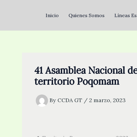
Skip
to
Inicio
Quienes Somos
Líneas Es
content
41 Asamblea Nacional de
territorio Poqomam
By
CCDA GT
/
2 marzo, 2023