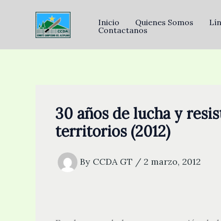
Skip
to
Inicio
Quienes Somos
Lí
Contactanos
content
30 años de lucha y resi
territorios (2012)
By
CCDA GT
/
2 marzo, 2012