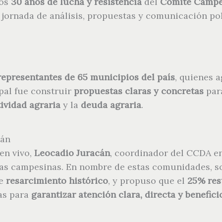
los
30 años de lucha y resistencia
del
Comité Campes
a jornada de análisis, propuestas y comunicación po
representantes de 65 municipios del país
, quienes 
ipal fue construir
propuestas claras y concretas
para
tividad agraria
y la
deuda agraria
.
cán
en vivo,
Leocadio Juracán
, coordinador del CCDA e
ias campesinas. En nombre de estas comunidades, so
de
resarcimiento histórico
, y propuso que el
25% res
cas para
garantizar atención clara, directa y benefi